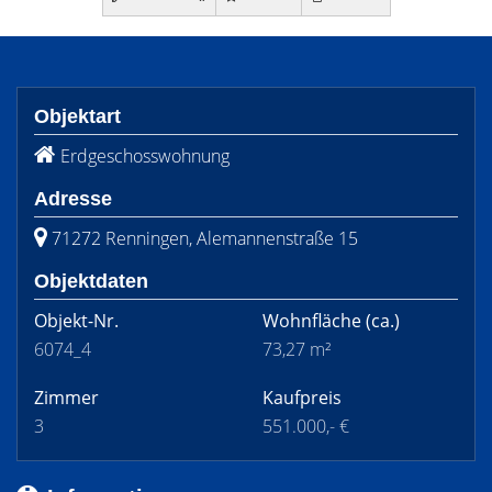
Objektart
Erdgeschosswohnung
Adresse
71272 Renningen, Alemannenstraße 15
Objektdaten
Objekt-Nr.
Wohnfläche
(ca.)
6074_4
73,27 m²
Zimmer
Kaufpreis
3
551.000,- €