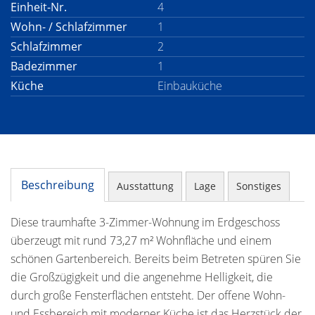
Einheit-Nr.
4
Wohn- / Schlafzimmer
1
Schlafzimmer
2
Badezimmer
1
Küche
Einbauküche
Beschreibung
Ausstattung
Lage
Sonstiges
Diese traumhafte 3-Zimmer-Wohnung im Erdgeschoss
überzeugt mit rund 73,27 m² Wohnfläche und einem
schönen Gartenbereich. Bereits beim Betreten spüren Sie
die Großzügigkeit und die angenehme Helligkeit, die
durch große Fensterflächen entsteht. Der offene Wohn-
und Essbereich mit moderner Küche ist das Herzstück der