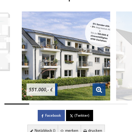
551.000,- €
Facebook
(Twitter)
Notizblock (
)
merken
drucken