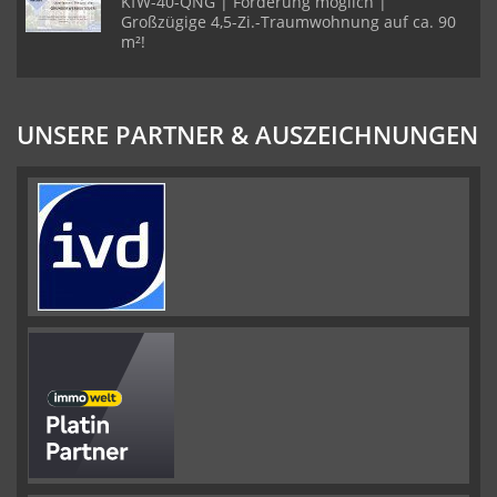
KfW-40-QNG | Förderung möglich |
Großzügige 4,5-Zi.-Traumwohnung auf ca. 90
m²!
UNSERE PARTNER & AUSZEICHNUNGEN