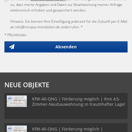
zu, dass meine Angaben und Daten zur Beantwortung meiner Anfrage
elektronisch erhoben und gespeichert werden.
Hinweis: Sie können Ihre Einwilligung jederzeit für die Zukunft per E-Mail
an info@micasa-immobilien.de widerrufen. *
* Pflichtfelder
Absenden
NEUE OBJEKTE
KfW-40-QNG | Förderung möglich | Ihre 4,5-
Zimmer-Neubauwohnung in traumhafter Lage!
KfW-40-QNG | Förderung möglich |