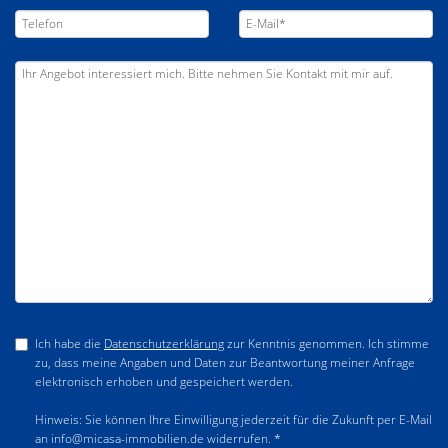
Ich habe die
Datenschutzerklärung
zur Kenntnis genommen. Ich stimme
zu, dass meine Angaben und Daten zur Beantwortung meiner Anfrage
elektronisch erhoben und gespeichert werden.
Hinweis: Sie können Ihre Einwilligung jederzeit für die Zukunft per E-Mail
an info@micasa-immobilien.de widerrufen. *