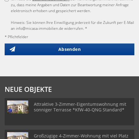
zu, dass meine Angaben und Daten zur Beantwortung meiner Anfrage
elektronisch erhoben und gespeichert werden.
Hinweis: Sie können Ihre Einwilligung jederzeit für die Zukunft per E-Mail
an info@micasa-immobilien.de widerrufen. *
* Pflichtfelder
Absenden
NEUE OBJEKTE
Attraktive 3-Zimmer-Eigentumswohnung mit
sonniger Terrasse *KfW-40-QNG Standard*
Großzügige 4-Zimmer-Wohnung mit viel Platz