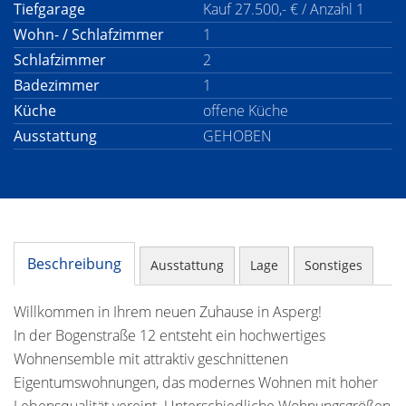
Tiefgarage
Kauf 27.500,- € / Anzahl 1
Wohn- / Schlafzimmer
1
Schlafzimmer
2
Badezimmer
1
Küche
offene Küche
Ausstattung
GEHOBEN
Beschreibung
Ausstattung
Lage
Sonstiges
Willkommen in Ihrem neuen Zuhause in Asperg!
In der Bogenstraße 12 entsteht ein hochwertiges
Wohnensemble mit attraktiv geschnittenen
Eigentumswohnungen, das modernes Wohnen mit hoher