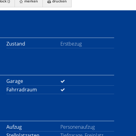
ock (
)
merken
drucken
Zustand
Erstbezug
Garage
Fahrradraum
Aufzug
Personenaufzug
Stellplatzarten
Tiefgarage, Freiplatz