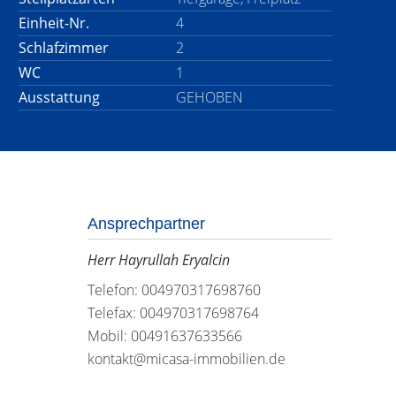
Einheit-Nr.
4
Schlafzimmer
2
WC
1
Ausstattung
GEHOBEN
Ansprechpartner
Herr Hayrullah Eryalcin
Telefon: 004970317698760
Telefax: 004970317698764
Mobil: 00491637633566
kontakt@micasa-immobilien.de