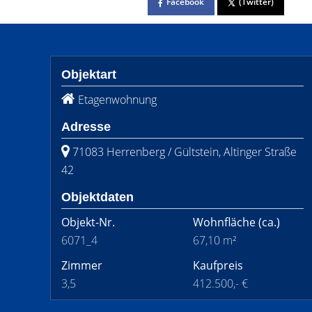
Facebook
(Twitter)
Objektart
Etagenwohnung
Adresse
71083 Herrenberg / Gültstein, Altinger Straße
42
Objektdaten
Objekt-Nr.
Wohnfläche
(ca.)
6071_4
67,10 m²
Zimmer
Kaufpreis
3,5
412.500,- €