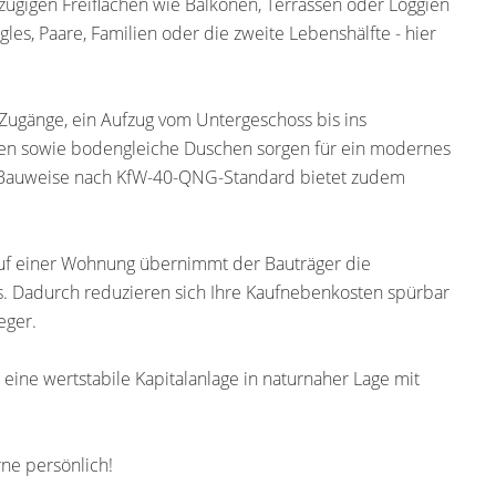
gigen Freiflächen wie Balkonen, Terrassen oder Loggien
les, Paare, Familien oder die zweite Lebenshälfte - hier
Zugänge, ein Aufzug vom Untergeschoss bis ins
den sowie bodengleiche Duschen sorgen für ein modernes
 Bauweise nach KfW-40-QNG-Standard bietet zudem
Kauf einer Wohnung übernimmt der Bauträger die
. Dadurch reduzieren sich Ihre Kaufnebenkosten spürbar
eger.
eine wertstabile Kapitalanlage in naturnaher Lage mit
rne persönlich!