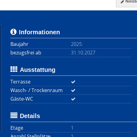
Notizbl
Informationen
Baujahr
2025
bezugsfrei ab
31.10.2027
Ausstattung
Terrasse
Wasch- / Trockenraum
Gäste-WC
Details
Etage
1
Anzahl Stellplätze
1