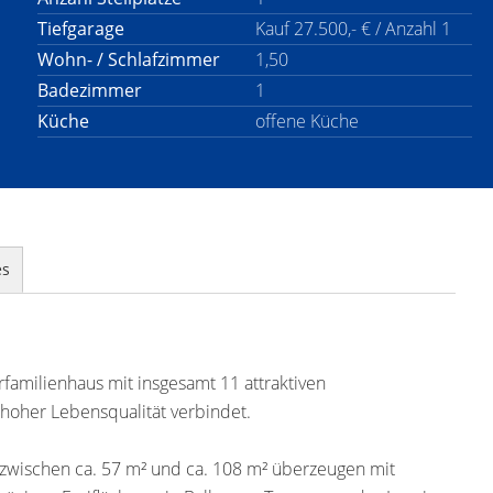
Tiefgarage
Kauf 27.500,- € / Anzahl 1
Wohn- / Schlafzimmer
1,50
Badezimmer
1
Küche
offene Küche
es
familienhaus mit insgesamt 11 attraktiven
oher Lebensqualität verbindet.
zwischen ca. 57 m² und ca. 108 m² überzeugen mit