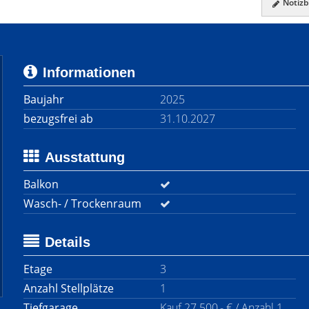
Notizbl
Informationen
Baujahr
2025
bezugsfrei ab
31.10.2027
Ausstattung
Balkon
Wasch- / Trockenraum
Details
Etage
3
Anzahl Stellplätze
1
Tiefgarage
Kauf 27.500,- € / Anzahl 1