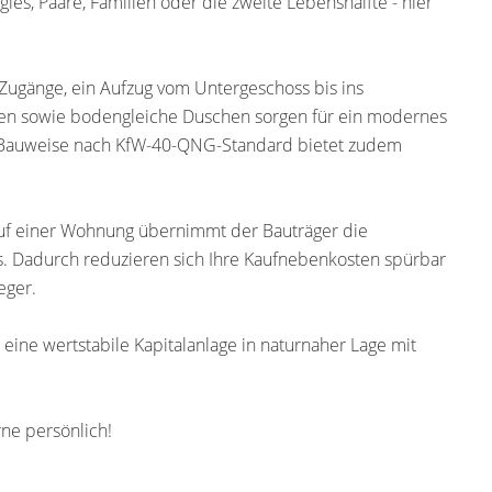
les, Paare, Familien oder die zweite Lebenshälfte - hier
Zugänge, ein Aufzug vom Untergeschoss bis ins
den sowie bodengleiche Duschen sorgen für ein modernes
 Bauweise nach KfW-40-QNG-Standard bietet zudem
Kauf einer Wohnung übernimmt der Bauträger die
. Dadurch reduzieren sich Ihre Kaufnebenkosten spürbar
eger.
eine wertstabile Kapitalanlage in naturnaher Lage mit
rne persönlich!