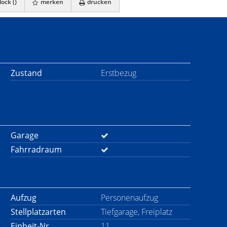
ock (
)
merken
drucken
Zustand
Erstbezug
Garage
Fahrradraum
Aufzug
Personenaufzug
Stellplatzarten
Tiefgarage, Freiplatz
Einheit-Nr.
11