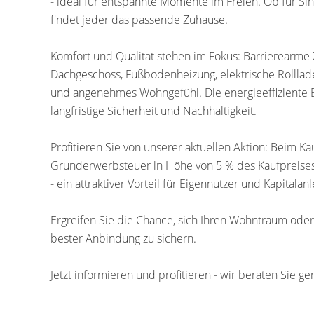
- ideal für entspannte Momente im Freien. Ob für Sing
findet jeder das passende Zuhause.
Komfort und Qualität stehen im Fokus: Barrierearme 
Dachgeschoss, Fußbodenheizung, elektrische Rolllä
und angenehmes Wohngefühl. Die energieeffiziente
langfristige Sicherheit und Nachhaltigkeit.
Profitieren Sie von unserer aktuellen Aktion: Beim 
Grunderwerbsteuer in Höhe von 5 % des Kaufpreises
- ein attraktiver Vorteil für Eigennutzer und Kapitalanl
Ergreifen Sie die Chance, sich Ihren Wohntraum oder 
bester Anbindung zu sichern.
Jetzt informieren und profitieren - wir beraten Sie ge