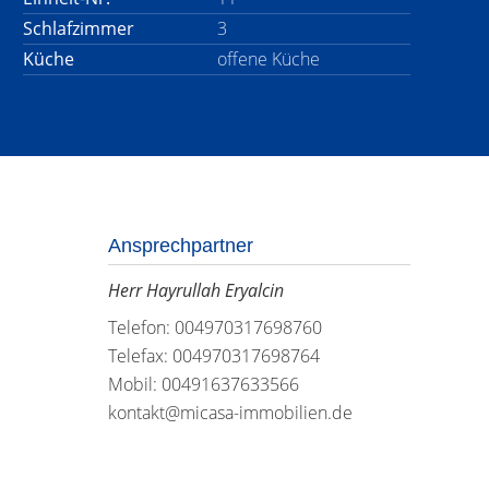
Schlafzimmer
3
Küche
offene Küche
Ansprechpartner
Herr Hayrullah Eryalcin
Telefon: 004970317698760
Telefax: 004970317698764
Mobil: 00491637633566
kontakt@micasa-immobilien.de