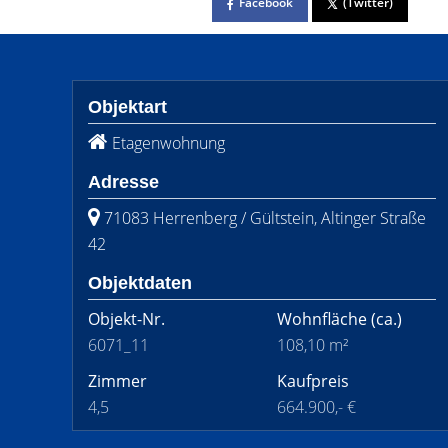
Facebook
(Twitter)
Objektart
Etagenwohnung
Adresse
71083 Herrenberg / Gültstein, Altinger Straße
42
Objektdaten
Objekt-Nr.
Wohnfläche
(ca.)
6071_11
108,10 m²
Zimmer
Kaufpreis
4,5
664.900,- €