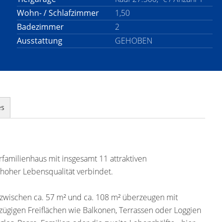
Wohn- / Schlafzimmer
1,50
Badezimmer
2
Ausstattung
GEHOBEN
es
familienhaus mit insgesamt 11 attraktiven
oher Lebensqualität verbindet.
zwischen ca. 57 m² und ca. 108 m² überzeugen mit
gigen Freiflächen wie Balkonen, Terrassen oder Loggien