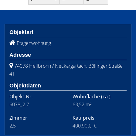
Objektart
Etagenwohnung
Adresse
74078 Heilbronn / Neckargartach, Böllinger Straße
41
Objektdaten
Objekt-Nr.
Wohnfläche
(ca.)
6078_2.7
63,52 m²
Zimmer
Kaufpreis
2,5
400.900,- €