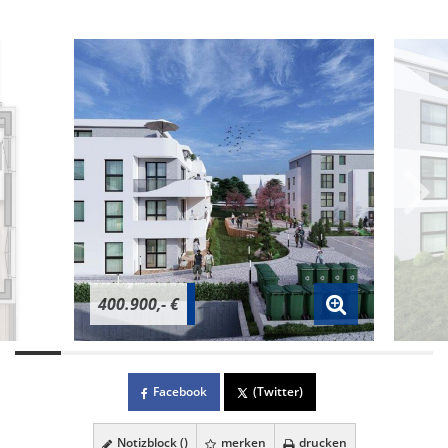
400.900,- €
Facebook
(Twitter)
Notizblock (
)
merken
drucken