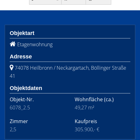
Objektart
Etagenwohnung
Adresse
74078 Heilbronn / Neckargartach, Böllinger Straße
41
Objektdaten
Objekt-Nr.
Wohnfläche
(ca.)
6078_2.5
49,27 m²
Zimmer
Kaufpreis
2,5
305.900,- €