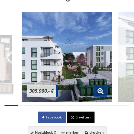
305.900,- €
Facebook
(Twitter)
Notizblock (
)
merken
drucken