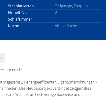
Stellplatzarten
Tiefgarage, Freiplatz
Einheit-Nr.
2
Schlafzimmer
1
Küche
offene Küche
es
eckargartach!
t insgesamt 21 energieeffizienten Eigentumswohnungen -
ohneinheiten. Das Neubauprojekt verbindet zeitgemäßes
h klare Architektur, hochwertige Bauweise und ein