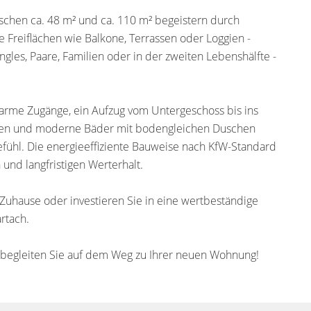
chen ca. 48 m² und ca. 110 m² begeistern durch
Freiflächen wie Balkone, Terrassen oder Loggien -
gles, Paare, Familien oder in der zweiten Lebenshälfte -
earme Zugänge, ein Aufzug vom Untergeschoss bis ins
äden und moderne Bäder mit bodengleichen Duschen
ühl. Die energieeffiziente Bauweise nach KfW-Standard
 und langfristigen Werterhalt.
uhause oder investieren Sie in eine wertbeständige
rtach.
ir begleiten Sie auf dem Weg zu Ihrer neuen Wohnung!