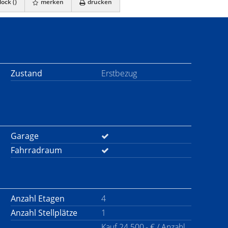
ock (
)
merken
drucken
Zustand
Erstbezug
Garage
Fahrradraum
Anzahl Etagen
4
Anzahl Stellplätze
1
Kauf 24.500,- € / Anzahl