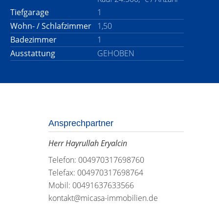
Tiefgarage
1
Wohn- / Schlafzimmer
1,50
Badezimmer
1
Ausstattung
GEHOBEN
Ansprechpartner
Herr Hayrullah Eryalcin
Telefon: 004970317698760
Telefax: 004970317698764
Mobil: 00491637633566
kontakt@micasa-immobilien.de