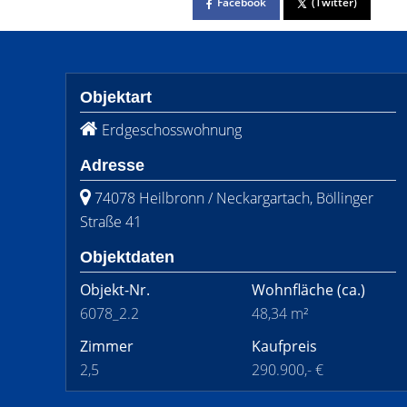
Facebook
(Twitter)
Objektart
Erdgeschosswohnung
Adresse
74078 Heilbronn / Neckargartach, Böllinger
Straße 41
Objektdaten
Objekt-Nr.
Wohnfläche
(ca.)
6078_2.2
48,34 m²
Zimmer
Kaufpreis
2,5
290.900,- €