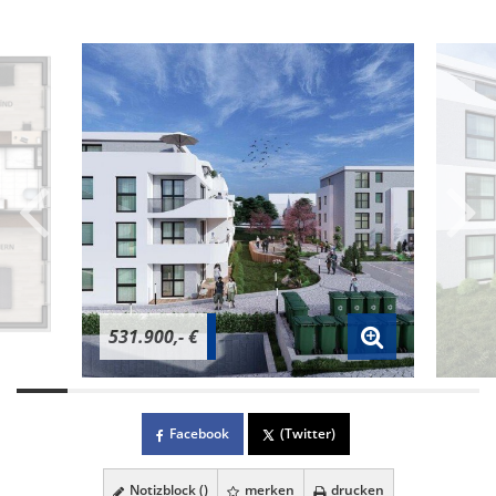
531.900,- €
Facebook
(Twitter)
Notizblock (
)
merken
drucken