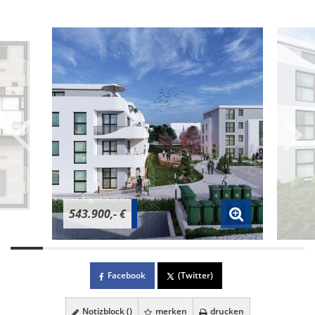
543.900,- €
Facebook
(Twitter)
Notizblock (
)
merken
drucken