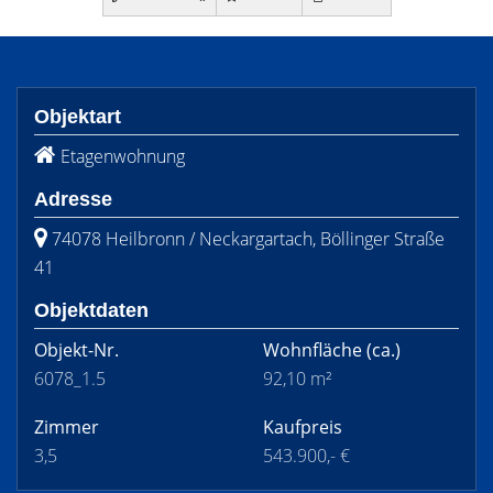
Objektart
Etagenwohnung
Adresse
74078 Heilbronn / Neckargartach, Böllinger Straße
41
Objektdaten
Objekt-Nr.
Wohnfläche
(ca.)
6078_1.5
92,10 m²
Zimmer
Kaufpreis
3,5
543.900,- €