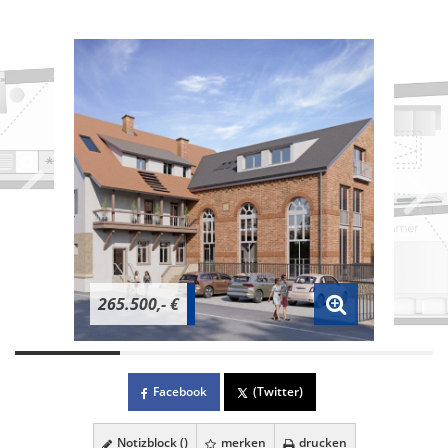
265.500,- €
Facebook
(Twitter)
Notizblock (
)
merken
drucken