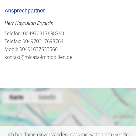
Ansprechpartner
Herr Hayrullah Eryalcin
Telefon: 004970317698760
Telefax: 004970317698764
Mobil: 00491637633566
kontakt@micasa-immobilien.de
Ich bin damit einverstanden, dass mir Karten von Google