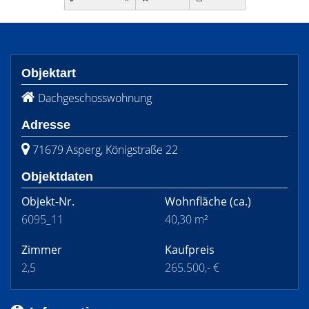
Objektart
Dachgeschosswohnung
Adresse
71679 Asperg, Königstraße 22
Objektdaten
Objekt-Nr.
Wohnfläche
(ca.)
6095_11
40,30 m²
Zimmer
Kaufpreis
2,5
265.500,- €