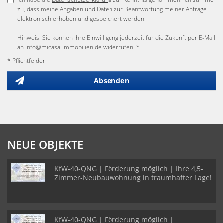
zu, dass meine Angaben und Daten zur Beantwortung meiner Anfrage
elektronisch erhoben und gespeichert werden.
Hinweis: Sie können Ihre Einwilligung jederzeit für die Zukunft per E-Mail
an info@micasa-immobilien.de widerrufen. *
* Pflichtfelder
Absenden
NEUE OBJEKTE
KfW-40-QNG | Förderung möglich | Ihre 4,5-
Zimmer-Neubauwohnung in traumhafter Lage!
KfW-40-QNG | Förderung möglich |