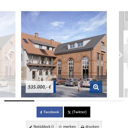
535.000,- €
Facebook
(Twitter)
Notizblock (
)
merken
drucken