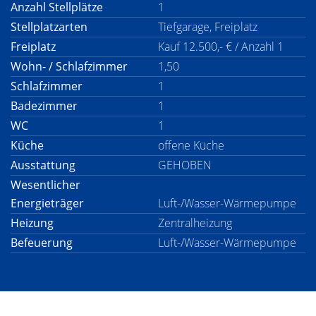
Anzahl Stellplätze
1
Stellplatzarten
Tiefgarage, Freiplatz
Freiplatz
Kauf 12.500,- € / Anzahl 1
Wohn- / Schlafzimmer
1,50
Schlafzimmer
1
Badezimmer
1
WC
1
Küche
offene Küche
Ausstattung
GEHOBEN
Wesentlicher
Energieträger
Luft-/Wasser-Wärmepumpe
Heizung
Zentralheizung
Befeuerung
Luft-/Wasser-Wärmepumpe