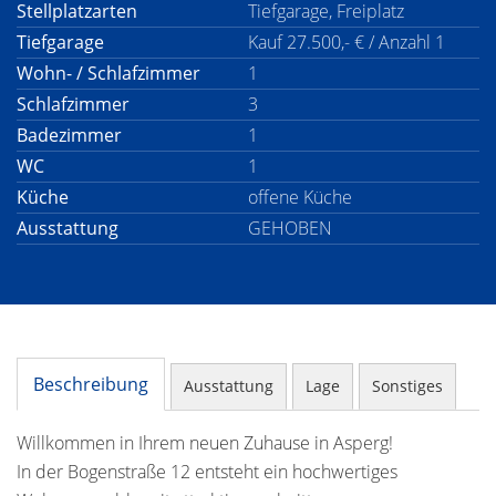
Stellplatzarten
Tiefgarage, Freiplatz
Tiefgarage
Kauf 27.500,- € / Anzahl 1
Wohn- / Schlafzimmer
1
Schlafzimmer
3
Badezimmer
1
WC
1
Küche
offene Küche
Ausstattung
GEHOBEN
Beschreibung
Ausstattung
Lage
Sonstiges
Willkommen in Ihrem neuen Zuhause in Asperg!
In der Bogenstraße 12 entsteht ein hochwertiges