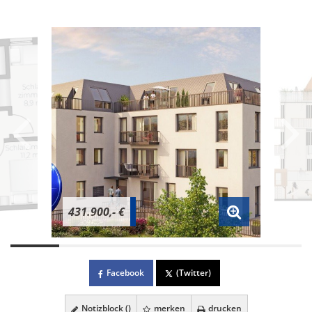
431.900,- €
Facebook
(Twitter)
Notizblock (
)
merken
drucken