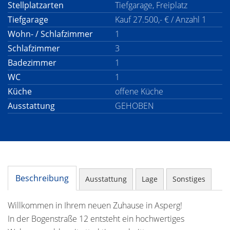
Stellplatzarten
Tiefgarage, Freiplatz
Tiefgarage
Kauf 27.500,- € / Anzahl 1
Wohn- / Schlafzimmer
1
Schlafzimmer
3
Badezimmer
1
WC
1
Küche
offene Küche
Ausstattung
GEHOBEN
Beschreibung
Ausstattung
Lage
Sonstiges
Willkommen in Ihrem neuen Zuhause in Asperg!
In der Bogenstraße 12 entsteht ein hochwertiges