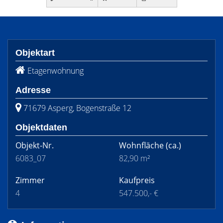
Objektart
Etagenwohnung
Adresse
71679 Asperg, Bogenstraße 12
Objektdaten
Objekt-Nr.
Wohnfläche
(ca.)
6083_07
82,90 m²
Zimmer
Kaufpreis
4
547.500,- €