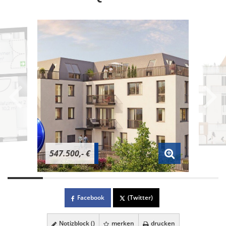
547.500,- €
Facebook
(Twitter)
Notizblock (
)
merken
drucken