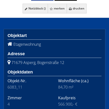
Notizblock (
)
merken
drucken
Objektart
Etagenwohnung
Adresse
71679 Asperg, Bogenstraße 12
Objektdaten
Objekt-Nr.
Wohnfläche
(ca.)
6083_11
84,70 m²
Zimmer
Kaufpreis
4
566.900,- €