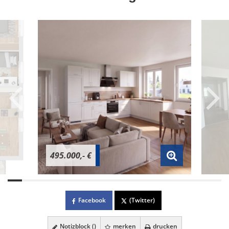
495.000,- €
Facebook
(Twitter)
Notizblock (
)
merken
drucken