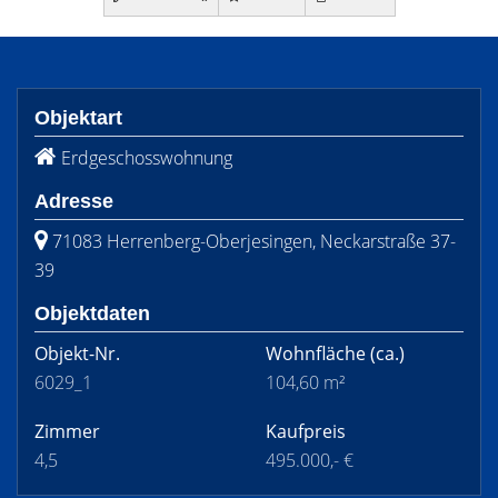
Objektart
Erdgeschosswohnung
Adresse
71083 Herrenberg-Oberjesingen, Neckarstraße 37-
39
Objektdaten
Objekt-Nr.
Wohnfläche
(ca.)
6029_1
104,60 m²
Zimmer
Kaufpreis
4,5
495.000,- €