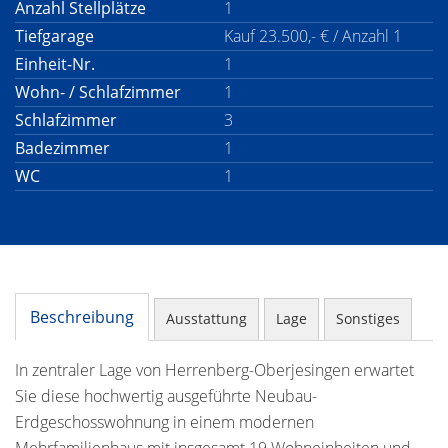
Anzahl Stellplätze
1
Tiefgarage
Kauf 23.500,- € / Anzahl 1
Einheit-Nr.
1
Wohn- / Schlafzimmer
1
Schlafzimmer
3
Badezimmer
1
WC
1
Beschreibung
Ausstattung
Lage
Sonstiges
In zentraler Lage von Herrenberg-Oberjesingen erwartet
Sie diese hochwertig ausgeführte Neubau-
Erdgeschosswohnung in einem modernen