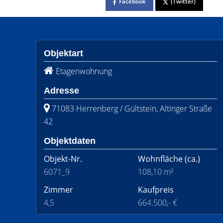
Facebook
(Twitter)
Objektart
Etagenwohnung
Adresse
71083 Herrenberg / Gültstein, Altinger Straße
42
Objektdaten
Objekt-Nr.
Wohnfläche
(ca.)
6071_9
108,10 m²
Zimmer
Kaufpreis
4,5
664.500,- €