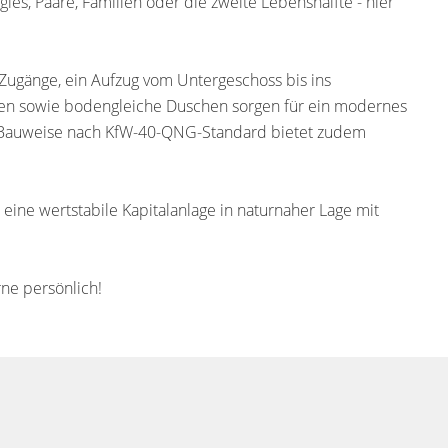
les, Paare, Familien oder die zweite Lebenshälfte - hier
Zugänge, ein Aufzug vom Untergeschoss bis ins
den sowie bodengleiche Duschen sorgen für ein modernes
 Bauweise nach KfW-40-QNG-Standard bietet zudem
eine wertstabile Kapitalanlage in naturnaher Lage mit
rne persönlich!