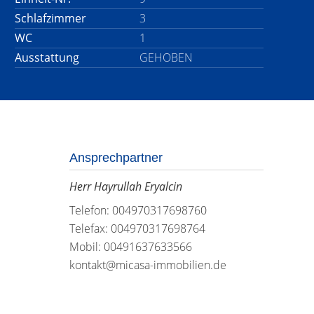
Schlafzimmer
3
WC
1
Ausstattung
GEHOBEN
Ansprechpartner
Herr Hayrullah Eryalcin
Telefon: 004970317698760
Telefax: 004970317698764
Mobil: 00491637633566
kontakt@micasa-immobilien.de