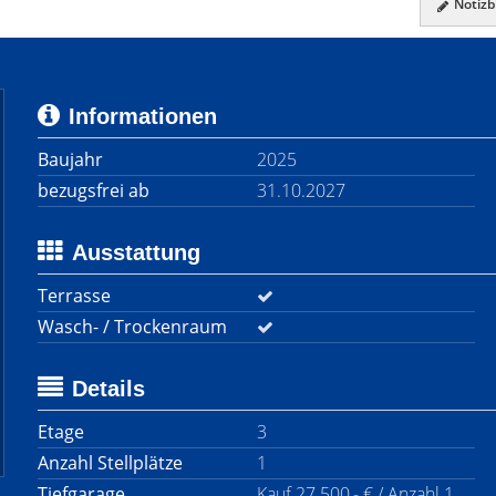
Notizbl
Informationen
Baujahr
2025
bezugsfrei ab
31.10.2027
Ausstattung
Terrasse
Wasch- / Trockenraum
Details
Etage
3
Anzahl Stellplätze
1
Tiefgarage
Kauf 27.500,- € / Anzahl 1