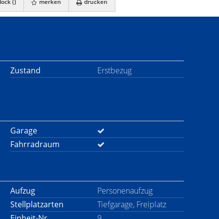
ock (
)
merken
drucken
Zustand
Erstbezug
Garage
Fahrradraum
Aufzug
Personenaufzug
Stellplatzarten
Tiefgarage, Freiplatz
Einheit-Nr.
9