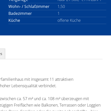
Wohn- / Schlafzimmer
1,50
Badezimmer
1
Küche
offene Küche
es
familienhaus mit insgesamt 11 attraktiven
oher Lebensqualität verbindet.
zwischen ca. 57 m² und ca. 108 m² überzeugen mit
gigen Freiflächen wie Balkonen, Terrassen oder Loggien