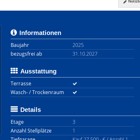
Notizbl
Informationen
Baujahr
2025
bezugsfrei ab
31.10.2027
Ausstattung
Terrasse
Wasch- / Trockenraum
Details
Etage
3
Anzahl Stellplätze
1
Tiefgarage
Kauf 27.500,- € / Anzahl 1