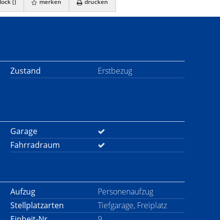
ock (
)
merken
drucken
Zustand
Erstbezug
Garage
Fahrradraum
Aufzug
Personenaufzug
Stellplatzarten
Tiefgarage, Freiplatz
Einheit-Nr.
9