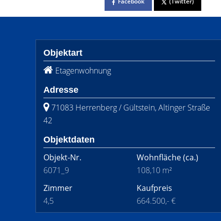
Facebook
(Twitter)
Objektart
Etagenwohnung
Adresse
71083 Herrenberg / Gültstein, Altinger Straße
42
Objektdaten
Objekt-Nr.
Wohnfläche
(ca.)
6071_9
108,10 m²
Zimmer
Kaufpreis
4,5
664.500,- €