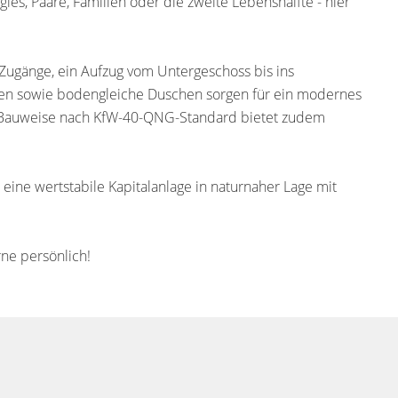
les, Paare, Familien oder die zweite Lebenshälfte - hier
Zugänge, ein Aufzug vom Untergeschoss bis ins
den sowie bodengleiche Duschen sorgen für ein modernes
 Bauweise nach KfW-40-QNG-Standard bietet zudem
eine wertstabile Kapitalanlage in naturnaher Lage mit
rne persönlich!