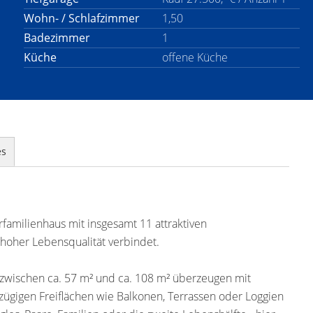
Wohn- / Schlafzimmer
1,50
Badezimmer
1
Küche
offene Küche
es
familienhaus mit insgesamt 11 attraktiven
oher Lebensqualität verbindet.
zwischen ca. 57 m² und ca. 108 m² überzeugen mit
gigen Freiflächen wie Balkonen, Terrassen oder Loggien