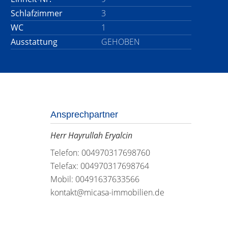
Schlafzimmer
3
WC
1
Ausstattung
GEHOBEN
Ansprechpartner
Herr Hayrullah Eryalcin
Telefon: 004970317698760
Telefax: 004970317698764
Mobil: 00491637633566
kontakt@micasa-immobilien.de