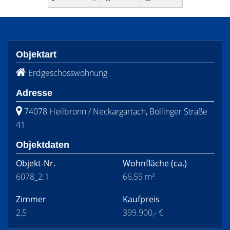
Objektart
Erdgeschosswohnung
Adresse
74078 Heilbronn / Neckargartach, Böllinger Straße
41
Objektdaten
Objekt-Nr.
Wohnfläche
(ca.)
6078_2.1
66,59 m²
Zimmer
Kaufpreis
2,5
399.900,- €