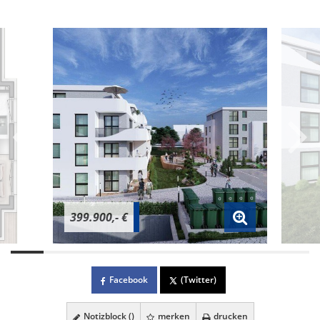
399.900,- €
Facebook
(Twitter)
Notizblock (
)
merken
drucken