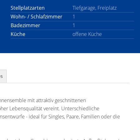
Stellplatzarten
Tiefgarage, Freiplatz
Wohn- / Schlafzimmer
1
Badezimmer
1
Küche
offene Küche
es
hnensemble mit attraktiv geschnittenen
r Lebensqualität vereint. Unterschiedliche
entwürfe - ideal für Singles, Paare, Familien oder die