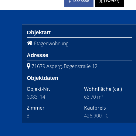
Facebook
(Twitter)
Objektart
Etagenwohnung
Adresse
71679 Asperg, Bogenstraße 12
Objektdaten
Objekt-Nr.
Wohnfläche
(ca.)
6083_14
63,70 m²
Zimmer
Kaufpreis
3
426.900,- €