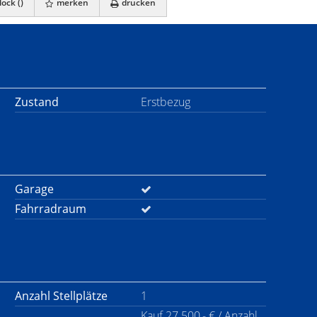
ock (
)
merken
drucken
Zustand
Erstbezug
Garage
Fahrradraum
Anzahl Stellplätze
1
Kauf 27.500,- € / Anzahl