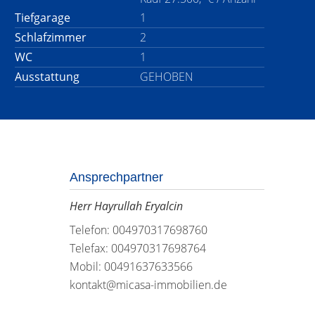
Tiefgarage
1
Schlafzimmer
2
WC
1
Ausstattung
GEHOBEN
Ansprechpartner
Herr Hayrullah Eryalcin
Telefon: 004970317698760
Telefax: 004970317698764
Mobil: 00491637633566
kontakt@micasa-immobilien.de