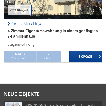
299.000,- €
Korntal-Münchingen
4-Zimmer Eigentumswohnung in einem gepflegten
7-Familienhaus
Etagenwohnung
84,97 m²
4
WOHNFLÄCHE
ZIMMER
NEUE OBJEKTE
KfW-40-QNG | Förderung möglich | Ihre 4,5-