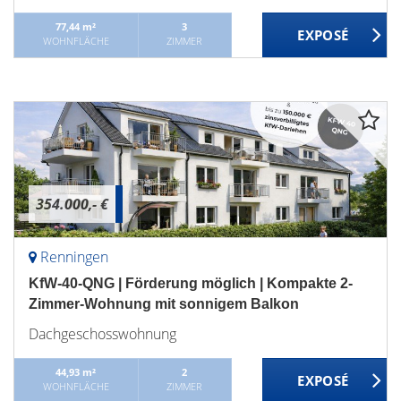
77,44 m²
3
WOHNFLÄCHE
ZIMMER
354.000,- €
Renningen
KfW-40-QNG | Förderung möglich | Kompakte 2-
Zimmer-Wohnung mit sonnigem Balkon
Dachgeschosswohnung
44,93 m²
2
WOHNFLÄCHE
ZIMMER