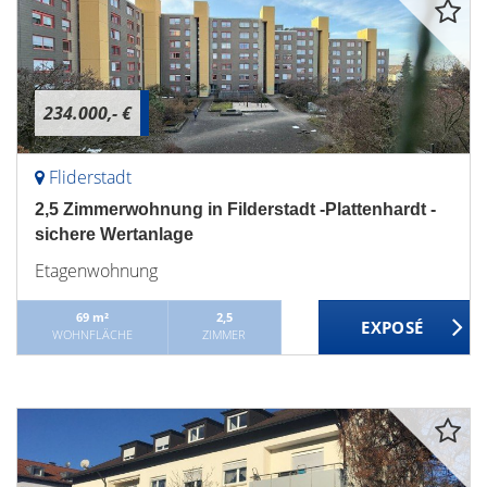
234.000,- €
Fliderstadt
2,5 Zimmerwohnung in Filderstadt -Plattenhardt -
sichere Wertanlage
Etagenwohnung
69 m²
2,5
WOHNFLÄCHE
ZIMMER