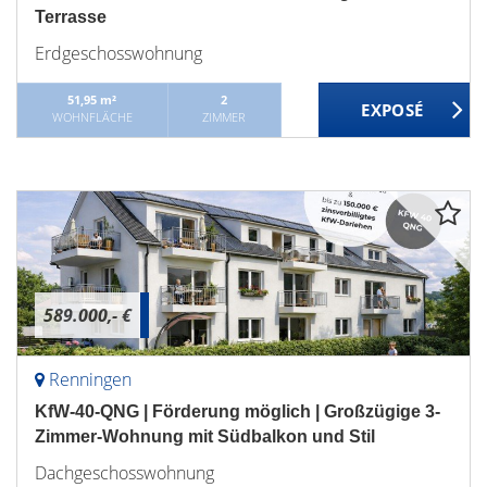
Terrasse
Erdgeschosswohnung
51,95 m²
2
WOHNFLÄCHE
ZIMMER
589.000,- €
Renningen
KfW-40-QNG | Förderung möglich | Großzügige 3-
Zimmer-Wohnung mit Südbalkon und Stil
Dachgeschosswohnung