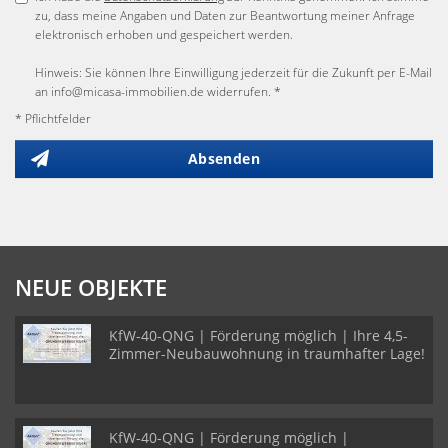
zu, dass meine Angaben und Daten zur Beantwortung meiner Anfrage
elektronisch erhoben und gespeichert werden.
Hinweis: Sie können Ihre Einwilligung jederzeit für die Zukunft per E-Mail
an info@micasa-immobilien.de widerrufen. *
* Pflichtfelder
Absenden
NEUE OBJEKTE
KfW-40-QNG | Förderung möglich | Ihre 4,5-
Zimmer-Neubauwohnung in traumhafter Lage!
KfW-40-QNG | Förderung möglich |