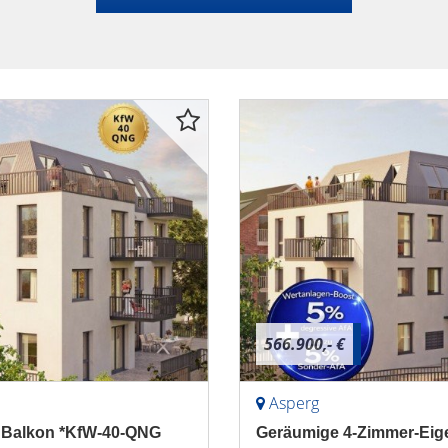
566.900,- €
Asperg
m Balkon *KfW-40-QNG
Geräumige 4-Zimmer-Eig