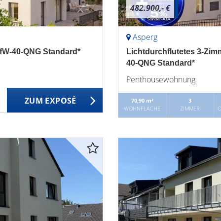
482.900,- €
Asperg
fW-40-QNG Standard*
Lichtdurchflutetes 3-Zim
40-QNG Standard*
Penthousewohnung
ZUM EXPOSÉ
70,90 m²
3
WOHNFLÄCHE
ZIMMER
O