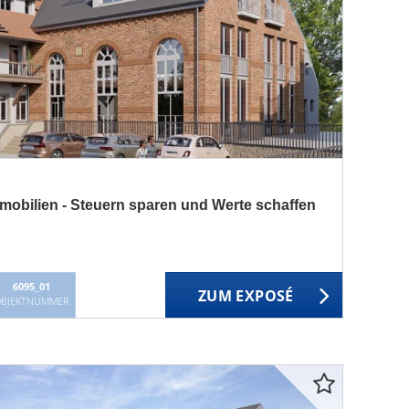
mobilien - Steuern sparen und Werte schaffen
6095_01
ZUM EXPOSÉ
BJEKTNUMMER