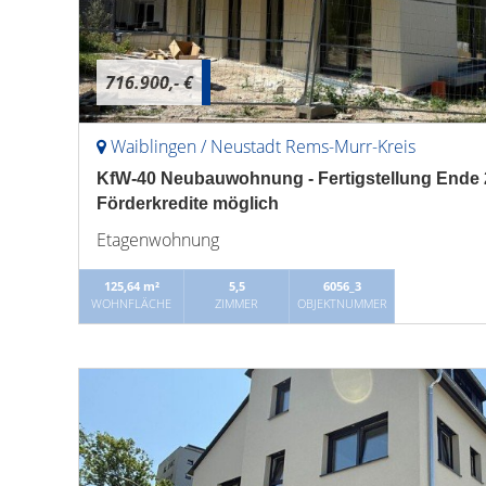
716.900,- €
Waiblingen / Neustadt Rems-Murr-Kreis
KfW-40 Neubauwohnung - Fertigstellung Ende 20
Förderkredite möglich
Etagenwohnung
125,64 m²
5,5
6056_3
WOHNFLÄCHE
ZIMMER
OBJEKTNUMMER