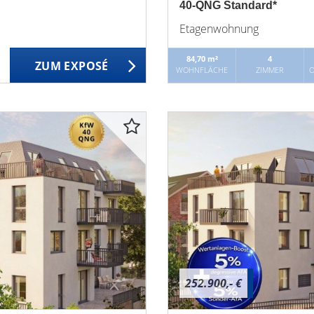
40-QNG Standard*
Etagenwohnung
84,70 m²
4
ZUM EXPOSÉ
WOHNFLÄCHE
ZIMMER
O
252.900,- €