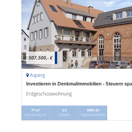
507.500,- €
Asperg
Investieren in Denkmalimmobilien - Steuern sp
Erdgeschosswohnung
77 m²
2,5
6095_02
WOHNFLÄCHE
ZIMMER
OBJEKTNUMMER