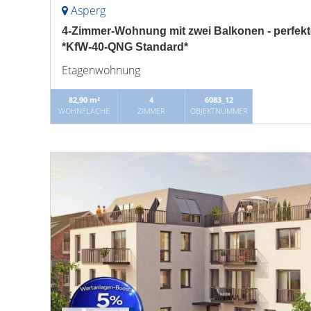
Asperg
4-Zimmer-Wohnung mit zwei Balkonen - perfekt
*KfW-40-QNG Standard*
Etagenwohnung
82,90 m²
4
6083_12
WOHNFLÄCHE
ZIMMER
OBJEKTNUMMER