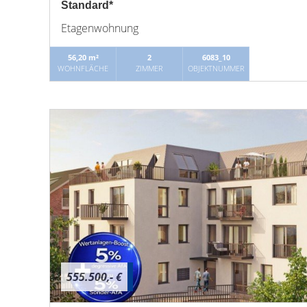
Standard*
Etagenwohnung
56,20 m²
2
6083_10
WOHNFLÄCHE
ZIMMER
OBJEKTNUMMER
555.500,- €