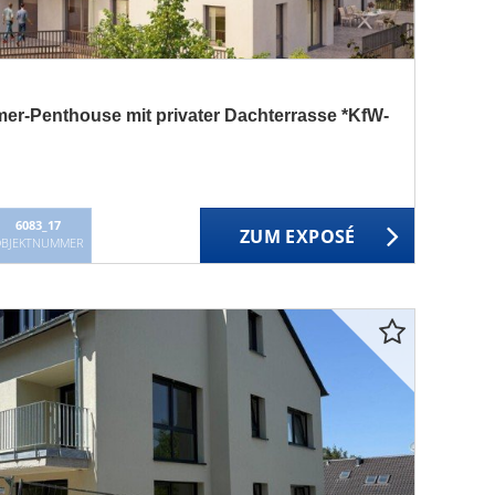
mer-Penthouse mit privater Dachterrasse *KfW-
6083_17
ZUM EXPOSÉ
BJEKTNUMMER