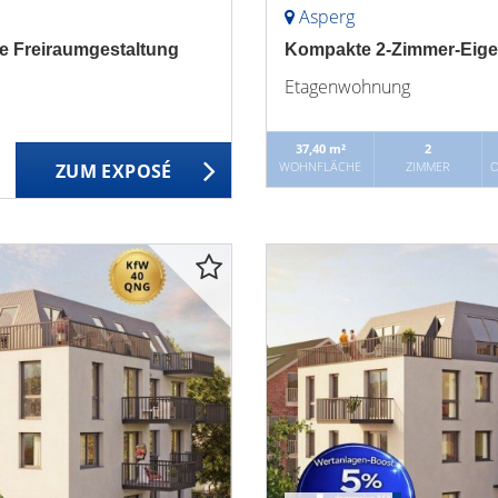
Asperg
e Freiraumgestaltung
Kompakte 2-Zimmer-Eig
Etagenwohnung
37,40 m²
2
WOHNFLÄCHE
ZIMMER
O
ZUM EXPOSÉ