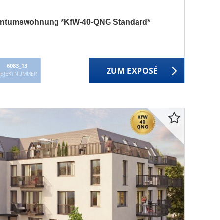
entumswohnung *KfW-40-QNG Standard*
6083_13
ZUM EXPOSÉ
BJEKTNUMMER