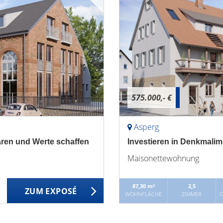
575.000,- €
Asperg
aren und Werte schaffen
Investieren in Denkmalim
Maisonettewohnung
87,30 m²
2,5
ZUM EXPOSÉ
WOHNFLÄCHE
ZIMMER
O