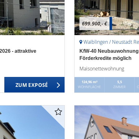
699.900,- €
Waiblingen / Neustadt R
26 - attraktive
KfW-40 Neubauwohnung - F
Förderkredite möglich
Maisonettewohnung
124,96 m²
5,5
ZUM EXPOSÉ
WOHNFLÄCHE
ZIMMER
O