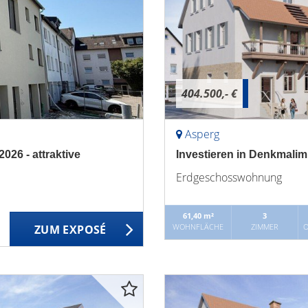
404.500,- €
Asperg
26 - attraktive
Investieren in Denkmalim
Erdgeschosswohnung
61,40 m²
3
WOHNFLÄCHE
ZIMMER
O
ZUM EXPOSÉ