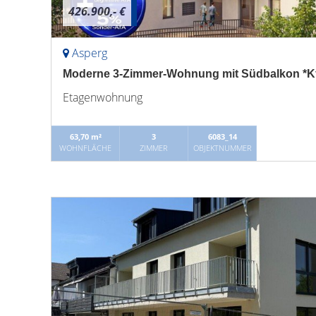
426.900,- €
Asperg
Moderne 3-Zimmer-Wohnung mit Südbalkon *K
Etagenwohnung
63,70 m²
3
6083_14
WOHNFLÄCHE
ZIMMER
OBJEKTNUMMER