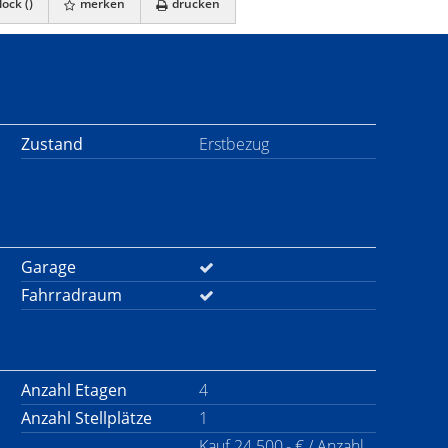
ock (
)
merken
drucken
Zustand
Erstbezug
Garage
Fahrradraum
Anzahl Etagen
4
Anzahl Stellplätze
1
Kauf 24.500,- € / Anzahl