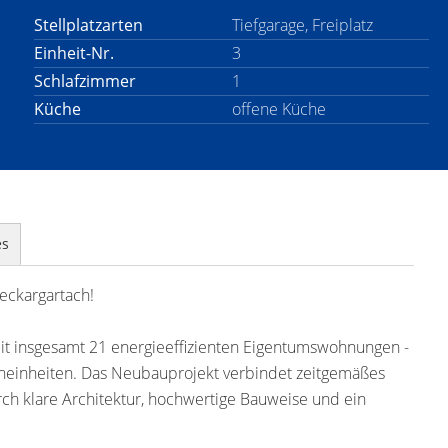
Stellplatzarten
Tiefgarage, Freiplatz
Einheit-Nr.
3
Schlafzimmer
1
Küche
offene Küche
es
eckargartach!
t insgesamt 21 energieeffizienten Eigentumswohnungen -
ohneinheiten. Das Neubauprojekt verbindet zeitgemäßes
h klare Architektur, hochwertige Bauweise und ein