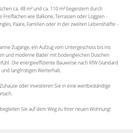
chen ca. 48 m² und ca. 110 m² begeistern durch
Freiflächen wie Balkone, Terrassen oder Loggien -
gles, Paare, Familien oder in der zweiten Lebenshälfte -
earme Zugänge, ein Aufzug vom Untergeschoss bis ins
äden und moderne Bäder mit bodengleichen Duschen
ühl. Die energieeffiziente Bauweise nach KfW-Standard
 und langfristigen Werterhalt.
uhause oder investieren Sie in eine wertbeständige
rtach.
ir begleiten Sie auf dem Weg zu Ihrer neuen Wohnung!