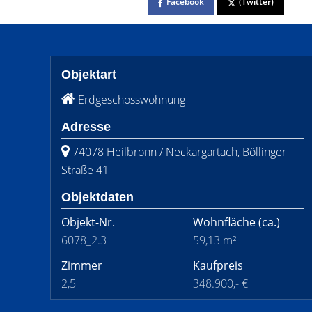
Facebook
(Twitter)
Objektart
Erdgeschosswohnung
Adresse
74078 Heilbronn / Neckargartach, Böllinger
Straße 41
Objektdaten
Objekt-Nr.
Wohnfläche
(ca.)
6078_2.3
59,13 m²
Zimmer
Kaufpreis
2,5
348.900,- €