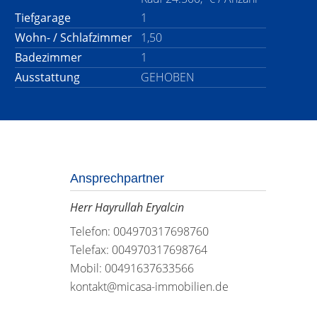
Tiefgarage
1
Wohn- / Schlafzimmer
1,50
Badezimmer
1
Ausstattung
GEHOBEN
Ansprechpartner
Herr Hayrullah Eryalcin
Telefon: 004970317698760
Telefax: 004970317698764
Mobil: 00491637633566
kontakt@micasa-immobilien.de