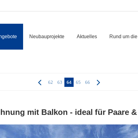
ngebote
Neubauprojekte
Aktuelles
Rund um die
62
63
64
65
66
nung mit Balkon - ideal für Paare & 